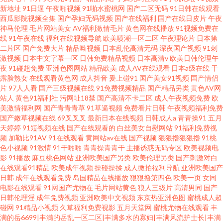
新地址
91日逼
午夜啪视频
91啪水蜜桃网
国产二区无码
91日韩在线观看
西瓜影院视频全集
国产孕妇无码视频
国产在线福利
国产在线日皮片
午夜
神马伦理
毛片网站美女
AV福利激情毛片
黄色网在线播放
91视频免费在
线
91午夜在线
福利在线视频导航
欧美喷潮一区二区
午夜理论片
日本第
二片区
国产免费大片
精品呦视频
日本乱伦高清无码
深夜国产视频
91刺
激视频
日本中文字幕一区
日韩免费精品视频
日本高清v
欧美日韩伦理午
夜
91碰超免费
亚洲色图网站
精品欧美
成人AV在线观看
日本a级在线
干
露脸熟女
在线观看黄色网
成人抖音
爰上碰91
国产美女91视频
国产情侣
片
97人人看
国产三级视频在线
91免费视频精品
国产精品另类
黄色AV网
站人
黄色91福利社
污网址18禁
国产高清不卡二区
成人午夜视频免费
欧
美激情福利网
国产青青青草
91草逼视频
免费看片日韩
午夜视频福利免费
国产嫩草视频在线
69叉叉叉
最新日本在线视频
日韩成人a
青青操91
五月
天婷婷
91短视频在线
国产在线观看的
白丝美女自慰网站
91福利免费视
频
加勒比91AV
91在线观看
黄网站av在线
国产视频
狠狠擼狠狠擼
91桃
色小视频
91激情
91干啪啪
青青操青青干
主播诱惑无码专区
欧美视频电
影
91播放
麻豆桃色网站
亚洲欧美国产另类
欧美伦理另类
国产刺激对白
在线观看91精品
欧美成年视频
操碰操揉
成人微拍福利导航
亚洲欧美国产
日韩
成年在线观看免费
岛国精品在线播放
狠狠撸第四色
欧美一页
女同
电影在线观看
91网国产尤物在
毛片网站黄色
狼人三级片
高清男同
国产
日韩伦理淫
成年免费视频
亚洲欧美中文视频
东京热亚洲色图
蜜桃成人超
碰网
91精品小视频
久草福利免费视影
五月天堂网
蜜桃尤物在线观看
丰
满的岳6699|丰满的岳乱一区二区|丰满多水的寡妇|丰满风流护士长|丰满