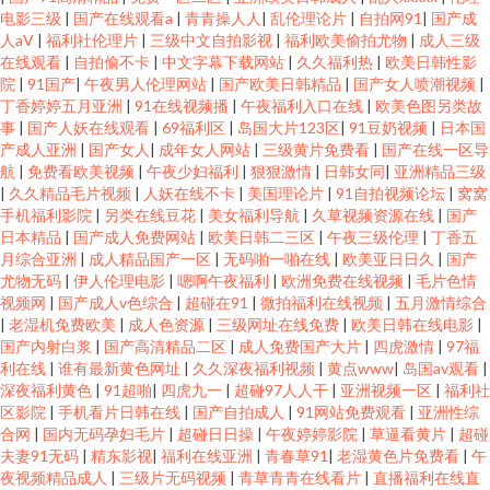
电影三级
|
国产在线观看a
|
青青操人人
|
乱伦理论片
|
自拍网91
|
国产成
人aV
|
福利社伦理片
|
三级中文自拍影视
|
福利欧美偷拍尤物
|
成人三级
在线观看
|
自拍偷不卡
|
中文字幕下载网站
|
久久福利热
|
欧美日韩性影
院
|
91国产
|
午夜男人伦理网站
|
国产欧美日韩精品
|
国产女人喷潮视频
|
丁香婷婷五月亚洲
|
91在线视频播
|
午夜福利入口在线
|
欧美色图另类故
事
|
国产人妖在线观看
|
69福利区
|
岛国大片123区
|
91豆奶视频
|
日本国
产成人亚洲
|
国产女人
|
成年女人网站
|
三级黄片免费看
|
国产在线一区导
航
|
免费看欧美视频
|
午夜少妇福利
|
狠狠激情
|
日韩女同
|
亚洲精品三级
|
久久精品毛片视频
|
人妖在线不卡
|
美国理论片
|
91自拍视频论坛
|
窝窝
手机福利影院
|
另类在线豆花
|
美女福利导航
|
久草视频资源在线
|
国产
日本精品
|
国产成人免费网站
|
欧美日韩二三区
|
午夜三级伦理
|
丁香五
月综合亚洲
|
成人精品国产一区
|
无码啪一啪在线
|
欧美亚日日久
|
国产
尤物无码
|
伊人伦理电影
|
嗯啊午夜福利
|
欧洲免费在线视频
|
毛片色情
视频网
|
国产成人v色综合
|
超碰在91
|
微拍福利在线视频
|
五月激情综合
|
老湿机免费欧美
|
成人色资源
|
三级网址在线免费
|
欧美日韩在线电影
|
国产内射白浆
|
国产高清精品二区
|
成人免费国产大片
|
四虎激情
|
97福
利在线
|
谁有最新黄色网址
|
久久深夜福利视频
|
黄点www
|
岛国av观看
|
深夜福利黄色
|
91超啪
|
四虎九一
|
超碰97人人干
|
亚洲视频一区
|
福利社
区影院
|
手机看片日韩在线
|
国产自拍成人
|
91网站免费观看
|
亚洲性综
合网
|
国内无码孕妇毛片
|
超碰日日操
|
午夜婷婷影院
|
草逼看黄片
|
超碰
夫妻91无码
|
精东影视
|
福利在线亚洲
|
青春草91
|
老湿黄色片免费看
|
午
夜视频精品成人
|
三级片无码视频
|
青草青青在线看片
|
直播福利在线直