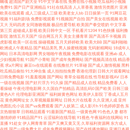
幽魂
超清国产剧大全
91中文字幕在线
免费在线小视频
吃瓜福利小视频
免费91
国产日产亚洲精品
91社在线高清
人人草香蕉
激情另类图片
亚洲
黄色网子 野结衣v 国产狂喷水潮免费网站 日韩av网址蜜桃 91视频国产精品 玖
欧美在线观看
成人三级成人三级
欧美老女人bb
日日操第一页
91网豆花
视频
91福利剧场
免费影视观看
91视频国产自拍
国产美女在线视频
欧美
玖资源站永久 亚洲欧美天堂在线 国产传媒在线视频 日本理论片播放 97无码
又大
无码四虎
女同激吻视频
极品性爱导航
欧美国产拳交喷奶
中文字幕
第三页
超碰成人影视
欧美日韩中文一区
手机看片1204
91色快播
福利撸
影院
激情五月天国产
综合网五月天
美女主播青草
国产高清不卡视频
四
视频 快活影院免费版 亚洲国产激情在线一区 国产51自产区 日韩不卡高清视
虎影视
欧美一区在线
操碰视频
五月天婷婷欧美
欧美大BB
国产福利啪啪
欧洲成人午夜精品
国产精品美乳
男人操蜜桃视频
无码射精网站
18成年人
频 91福利视频网址 久草草网站上 午夜福利电影网 国产91丝袜在线熟女 青青
网站
日本高清电影网
男女啪啪午夜视频
免费电影在线观看
亚洲ab
成人
少妇视频导航
91国产小青蛙
国产成年免费网站
国产视频高清在线
精品香
蕉
求a片网址
麻豆tv在线观看
在线撸丝片
91草碰
国产成人激情视频
黑料
视屏 中文字字 国产主福福利在线观看 污污污视频在线观看 成人午夜福利在
吃瓜精品偷拍
91大神合集
成人拍拍拍免费
香港伦理剧
日韩大片观看网址
日韩免费电影
91羞羞视频
国产网站
青草全福视在线
性导航影视AV
日本
线 欧美女网站 一区二区亚洲高 农田丰满艳肉妇hd 磁力天堂bt 蜜臀性爱 91大
一级在线视频
国产好片浮力
91久操
国产精品成人在线
精品免费看
人人
看操碰
午夜伦理电影网
久久国自产拍精品
高清乱码0
国产欧美
日韩三级
黄色A片
伦理电影亚洲国产
福利姬黄色网址
欧美伊人影院
丁香成人五月
神内射 激情亚洲一区国 先锋影院 高清影视观看 青青青国 在线中文字幕日韩
花
黄色网网址女
久草视频最新网址
日韩大片在线看
久久亚洲人成
亚州
色图乱伦小说
国产va免费观看
国产人妖第二
成人影片h
91色婷婷瑟色
东
欧美 国产一级自拍 日韩在线看 97桃密网 欧美性在线视频 91性爱视频大全 免
京热狠狠草
日韩精品观看
91最新国产精品
一级黄色网
91色色人妻
都市
激情婷婷
91精品国产91
云涩福利在线导航
91视色
午夜福利在线网站
91
直播
91处女
伊人网青青草
国产又爽又黄又无
久草福利资源网
东方成人
费国产午 亚洲中文成 国产开嫩苞视频 日韩一区二区不卡 av福利老司机 美乳
在线
国产一级免费大片
成年免费视频网站
国产在线播放网站
亚洲日本视