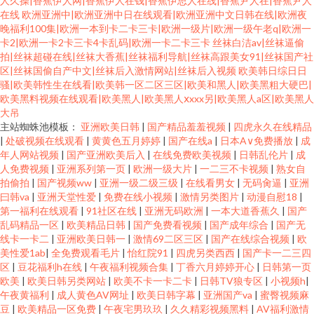
人久操|香蕉伊人网|香蕉伊人在钱|香蕉伊思人在线|香蕉尹人在|香蕉尹人
在线
欧洲亚洲中|欧洲亚洲中日在线观看|欧洲亚洲中文日韩在线|欧洲夜
晚福利100集|欧洲一本到卡二卡三卡|欧洲一级片|欧洲一级午老q|欧洲一
卡2|欧洲一卡2卡三卡4卡乱码|欧洲一卡二卡三卡
丝袜白洁av|丝袜逼偷
拍|丝袜超碰在线|丝袜大香蕉|丝袜福利导航|丝袜高跟美女91|丝袜国产社
区|丝袜国偷自产中文|丝袜后入激情网站|丝袜后入视频
欧美韩日综日日
骚|欧美韩性生在线看|欧美韩一区二区三区|欧美和黑人|欧美黑粗大硬巴|
欧美黑料视频在线观看|欧美黑人|欧美黑人ⅹxxx另|欧美黑人a区|欧美黑人
大吊
主站蜘蛛池模板：
亚洲欧美日韩
|
国产精品羞羞视频
|
四虎永久在线精品
|
处破视频在线观看
|
黄黄色五月婷婷
|
国产在线a
|
日本A∨免费播放
|
成
年人网站视频
|
国产亚洲欧美后入
|
在线免费欧美视频
|
日韩乱伦片
|
成
人免费视频
|
亚洲系列第一页
|
欧洲一级大片
|
一二三不卡视频
|
熟女自
拍偷拍
|
国产视频ww
|
亚洲一级二级三级
|
在线看男女
|
无码肏逼
|
亚洲
曰韩va
|
亚洲天堂性爱
|
免费在线小视频
|
激情另类图片
|
动漫自慰18
|
第一福利在线观看
|
91社区在线
|
亚洲无码欧洲
|
一本大道香蕉久
|
国产
乱码精品一区
|
欧美精品日韩
|
国产免费看视频
|
国产成年综合
|
国产无
线卡一卡二
|
亚洲欧美日韩一
|
激情69二区三区
|
国产在线综合视频
|
欧
美性爱1ab
|
全免费观看毛片
|
怡红院91
|
四虎另类西西
|
国产卡一二三四
区
|
豆花福利h在线
|
午夜福利视频合集
|
丁香六月婷婷开心
|
日韩第一页
欧美
|
欧美日韩另类网站
|
欧美不卡一卡二卡
|
日韩TV狼专区
|
小视频h
|
午夜黄福利
|
成人黄色AV网址
|
欧美日韩字幕
|
亚洲国产va
|
蜜臀视频麻
豆
|
欧美精品一区免费
|
午夜宅男玖玖
|
久久精彩视频黑料
|
AV福利激情