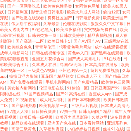
日韩欧美瑟瑟网
|
日本人妖在线专区
|
男女强奸黄色影院
|
欧美一区女搞
男
|
国产一区网曝吃瓜
|
欧美黄色性另类
|
女同黄色网址
|
欧美人妖黑人
妖
|
日韩福利区
|
影音先锋日韩电影
|
欧美大片成人网站
|
偷拍12页
|
女同
穿戴
|
国产吃瓜在线观看
|
窝窝社区国产
|
日韩电影免费
|
欧美亚洲国产
在线
|
俄罗斯午夜福利
|
久草最新
|
伦理在线影院
|
狠狠久久中文字幕
|
日
韩美女透明内衣
|
97色色黑人
|
欧美深夜福利
|
穴穴视频免费在线
|
欧美
日韩亚洲视频
|
日韩另类第一页
|
日韩欧美婷婷
|
精品夜插视频
|
咸人福
利影院
|
国产高清一二区
|
欧美日韩卡1
|
国产AV国产AV
|
三级网站在线
看
|
欧美综合色色
|
青青草伦理
|
想看黄色毛片网站
|
成年在线观看视频
|
成年人电影网站
|
日韩在线视频专区
|
黄色av入口
|
国产黑料在线观看
|
欧
美影院狠狠直射
|
亚洲五月花综合网
|
国产成人高潮毛片
|
91在线看
|
日
韩欧美综合图片
|
久草成人在线
|
岛国AV无码
|
日本高清在线播放
|
欧美
肏屄视频一区
|
三级黄色A视频
|
亚州色图第一页
|
黄片免费看视频
|
久草
app
|
操操日浮力影院
|
豆花国产精品熟女
|
日韩成人不卡
|
国产精品日本
AM
|
国产免费在线观看
|
手机电影网站
|
国产免费精品
|
欧美黄色三级网
站
|
美女被内射网站
|
伦理电影在线
|
91偷拍一区
|
日韩亚洲国产99
|
欧美
限制级在线
|
91国产视频精品
|
国产91高清在线
|
香蕉成人app
|
国产成
人免费
|
91视频爱拍
|
成人吃瓜福利
|
国产日本韩国欧美
|
欧美日韩激情
二区
|
国产福利资源
|
欧美视频第一页
|
三级片a片视频
|
日本成人高清无
码
|
97超人人澡
|
日日操夜爽爽
|
97撸一撸
|
日韩无码国产精品
|
成年人在
线看视频
|
欧美日韩一级视频
|
欧美浮力草草影院
|
久草这里
|
波多野家庭
教师
|
精品欧美在线观看
|
亚洲国产色在线
|
日本看片网站
|
亚洲系列免
费看
|
高清三级黄色
|
久草福利资源
|
少妇婷婷被日视频
|
丝袜91在线
|
国