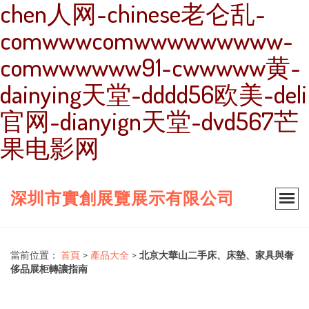
chen人网-chinese老仑乱-
comwwwcomwwwwwwwww-
comwwwwww91-cwwwww黄-
dainying天堂-dddd56欧美-deli
官网-dianyign天堂-dvd567芒
果电影网
深圳市實創展覽展示有限公司
當前位置：
首頁
>
產品大全
>
北京大華山二手床、床墊、家具與奢
侈品展柜轉讓指南