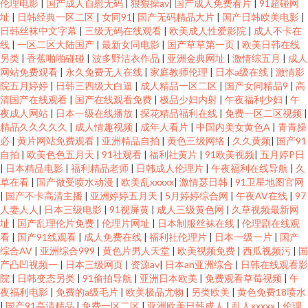
伦理电影
|
国产成人自慰无码
|
狠狠操av
|
国产成人免费看片
|
91超碰网
址
|
日韩经典一区二区
|
女同91
|
国产无码精品大片
|
国产日韩欧美电影
|
日韩丝袜中文字幕
|
三级无码在线观看
|
欧美成人性爱影院
|
成人不卡在
线
|
一区二区大陆国产
|
最新女同电影
|
国产草草第一页
|
欧美日韩在线
另类
|
香蕉啪啪碰碰
|
波多野洁衣作品
|
亚洲金典网址
|
激情综五月
|
成人
网站免费观看
|
永久免费无人在线
|
家庭教师伦理
|
日本a级在线
|
激情影
院五月婷婷
|
日韩三四级大白逼
|
成人精品一区二区
|
国产女同精品9
|
高
清国产在线观看
|
国产在线观看免费
|
极品少妇内射
|
午夜福利少妇
|
午
夜成人网站
|
日本一级在线播放
|
探花精品福利在线
|
免费一区二区视频
|
精品久久久久久
|
成人情趣视频
|
成年人看片
|
中国内美女黄色A
|
青青操
必
|
黄片网站免费观看
|
亚洲精品自拍
|
黄色三级网络
|
久久黄频
|
国产91
自拍
|
欧美色色五月天
|
91社观看
|
福利社黄片
|
91欧美视频
|
五月婷P日
|
日本精品电影
|
福利精品老师
|
日韩成人伦理片
|
午夜福利在线导航
|
久
草在看
|
国产做受喷水动漫
|
欧美乱xxxxx
|
激情瑟日韩
|
91卫星地图官网
|
国产不卡高清主播
|
亚洲婷婷五月天
|
5月婷婷综合网
|
午夜AV在线
|
97
人妻人人
|
日本三级电影
|
91视屏黄
|
成人三级黄色网
|
久草视频最新网
址
|
国产乱理伦片免费
|
伦理片网址
|
日本制服丝袜在线
|
伦理剧在线观
看
|
国产91线观看
|
成人免费在线
|
福利社伦理片
|
日本一级一片
|
国产
综合AV
|
亚洲综合999
|
黄色片男人天堂
|
欧美视频免费
|
西瓜视频污
|
国
产凸凹视频一
|
日本三级网页
|
资源av
|
日本an亚洲综合
|
日韩在线观看影
院
|
日韩变态另类
|
91偷拍导航
|
亚洲日本欧美
|
免费观看草莓视频
|
午
夜福利电影
|
免费的a级毛片
|
欧美极品尤物
|
另类欧美
|
黄色免费18喷水
|
国产91高清精品
|
免费一区二区
|
亚洲欧美日韩成人
|
乱人xxxxx
|
伦理