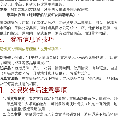
交易信任度高，且省去長途運輸的麻煩。
友圈
：發動本地朋友轉發，利用熟人網絡快速匹配需求。
專業回收商（針對奢侈品展柜及高端家具）
：
果您轉讓的是店鋪用的奢侈品展柜、高端貨架或品牌家具，可以主動聯系
市區的二手辦公家具商、商鋪道具回收公司或中古店。他們雖有壓價，但
供上門拆卸、運輸的一站式服務，適合處理價值高、搬運難的物品。
三、 發布信息的技巧
篇優質的轉讓信息能極大提升成功率：
題明確
：例如：“【平谷大華山自提】實木雙人床+品牌床墊轉讓”、“店鋪
，轉讓九成新奢侈品玻璃展柜”。
述詳盡
：包括品牌、尺寸、材質、購買時間、使用情況、有無瑕疵、自提
（可描述大致區域，具體地址私聊提供）、聯系方式等。
片真實清晰
：在光線好的環境下拍攝，展示物品全貌、特色設計、品牌log
及任何需要注意的細節。
四、 交易與售后注意事項
看貨與驗貨
：優先支持買家上門看貨，實地查驗能避免后續糾紛。對
床墊等衛生要求高的物品，可提前說明使用情況（如是否有污漬、是
在無寵物/吸煙環境使用）。
安全交易
：盡量選擇當面現金或實時掃碼支付，避免通過不熟悉的鏈