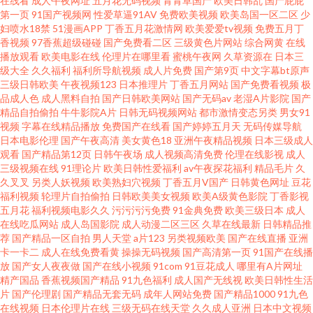
在线看
成人午夜网址
五月花无码视频
青青草国产
欧美日韩乱
国产屁屁
第一页
91国产视频网
性爱草逼91AV
免费欧美视频
欧美岛国一区二区
少
产乱子 手机看片日本在 成年黄页网站大全免费 欧美日韩一区二区综 中文日
妇喷水18禁
51漫画APP
丁香五月花激情网
欧美爱爱tv视频
免费五月丁
香视频
97香蕉超级碰碰
国产免费看二区
三级黄色片网站
综合网黄
在线
播放观看
欧美电影在线
伦理片在哪里看
蜜桃午夜网
久草资源在
日本三
韩精品一区图片 玖玖玖影院电影 亚洲色爱免费观看视频 国产亚洲日 网站你
级大全
久久福利
福利所导航视频
成人片免费
国产第9页
中文字幕bt原声
三级日韩欧美
午夜视频123
日本推理片
丁香五月网站
国产免费看视频
极
懂得 大香蕉超碰99 琪琪电影午夜理论片77网 最新最好看的电影网站 久草久
品成人色
成人黑料自拍
国产日韩欧美网站
国产无码av
老湿A片影院
国产
精品自拍偷拍
牛牛影院A片
日韩无码视频网站
都市激情变态另类
男女91
视频
字幕在线精品播放
免费国产在线看
国产婷婷五月天
无码传媒导航
草视频视频 亚洲国产福利电影在线 国产精品视频免费 日韩视频在线观看免费
日本电影伦理
国产午夜高清
美女黄色18
亚洲午夜精品视频
日本三级成人
观看
国产精品第12页
日韩午夜场
成人视频高清免费
伦理在线影视
成人
成人国产欧美在线 品色堂永远免费 91视频最新网址 伦理剧影院 亚洲自偷自
三级视频在线
91理论片
欧美日韩性爱福利
av午夜探花福利
精品毛片
久
久叉叉
另类人妖视频
欧美熟妇穴视频
丁香五月V国产
日韩黄色网址
豆花
福利视频
轮理片自拍偷拍
日韩欧美美女视频
欧美A级黄色影院
丁香影视
拍熟 国产亚洲欧美另类一区 丝袜美腿影音先锋 成人av伊人网 欧美一区免费
五月花
福利视频电影久久
污污污污免费
91金典免费
欧美三级日本
成人
在线吃瓜网站
成人岛国影院
成人动漫二区三区
久草在线最新
日韩精品推
2018国产精华国产精品 老司机免费福利视 尤物影视 国产又粗又黄又硬视频
荐
国产精品一区自拍
男人天堂
a片123
另类视频欧美
国产在线直播
亚洲
卡一卡二
成人在线免费看黄
操操无码视频
国产高清第一页
91国产在线播
放
国产女人夜夜做
国产在线小视频
91com
91豆花成人
哪里有A片网址
午夜dj影院 国产高清超清在线播放 日韩欧美福利导航 av18导航站 男插女青
精产国品
香蕉视频国产精品
91九色福利
成人国产无线视
欧美日韩性生活
片
国产伦理剧
国产精品无套无码
成年人网站免费
国产精品1000
91九色
春影院电影 在线电影网 精品国产网红 亚洲国产精 国产国拍 日韩欧美国产精
在线视频
日本伦理片在线
三级无码在线天堂
久久成人亚洲
日本中文视频