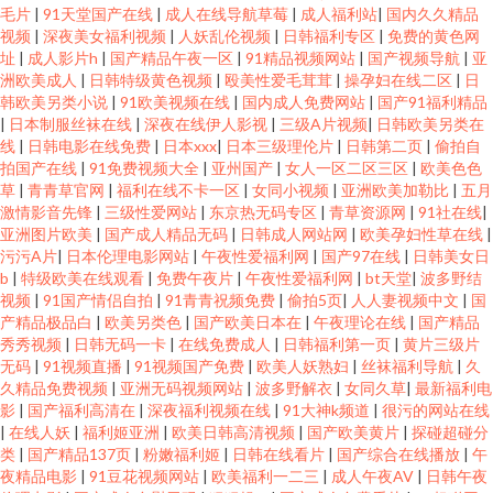
毛片
|
91天堂国产在线
|
成人在线导航草莓
|
成人福利站
|
国内久久精品
视频
|
深夜美女福利视频
|
人妖乱伦视频
|
日韩福利专区
|
免费的黄色网
址
|
成人影片h
|
国产精品午夜一区
|
91精品视频网站
|
国产视频导航
|
亚
洲欧美成人
|
日韩特级黄色视频
|
殴美性爱毛茸茸
|
操孕妇在线二区
|
日
韩欧美另类小说
|
91欧美视频在线
|
国内成人免费网站
|
国产91福利精品
|
日本制服丝袜在线
|
深夜在线伊人影视
|
三级A片视频
|
日韩欧美另类在
线
|
日韩电影在线免费
|
日本xxx
|
日本三级理伦片
|
日韩第二页
|
偷拍自
拍国产在线
|
91免费视频大全
|
亚州国产
|
女人一区二区三区
|
欧美色色
草
|
青青草官网
|
福利在线不卡一区
|
女同小视频
|
亚洲欧美加勒比
|
五月
激情影音先锋
|
三级性爱网站
|
东京热无码专区
|
青草资源网
|
91社在线
|
亚洲图片欧美
|
国产成人精品无码
|
日韩成人网站网
|
欧美孕妇性草在线
|
污污A片
|
日本伦理电影网站
|
午夜性爱福利网
|
国产97在线
|
日韩美女日
b
|
特级欧美在线观看
|
免费午夜片
|
午夜性爱福利网
|
bt天堂
|
波多野结
视频
|
91国产情侣自拍
|
91青青祝频免费
|
偷拍5页
|
人人妻视频中文
|
国
产精品极品白
|
欧美另类色
|
国产欧美日本在
|
午夜理论在线
|
国产精品
秀秀视频
|
日韩无码一卡
|
在线免费成人
|
日韩福利第一页
|
黄片三级片
无码
|
91视频直播
|
91视频国产免费
|
欧美人妖熟妇
|
丝袜福利导航
|
久
久精品免费视频
|
亚洲无码视频网站
|
波多野解衣
|
女同久草
|
最新福利电
影
|
国产福利高清在
|
深夜福利视频在线
|
91大神k频道
|
很污的网站在线
|
在线人妖
|
福利姬亚洲
|
欧美日韩高清视频
|
国产欧美黄片
|
探碰超碰分
类
|
国产精品137页
|
粉嫩福利姬
|
日韩在线看片
|
国产综合在线播放
|
午
夜精品电影
|
91豆花视频网站
|
欧美福利一二三
|
成人午夜AV
|
日韩午夜