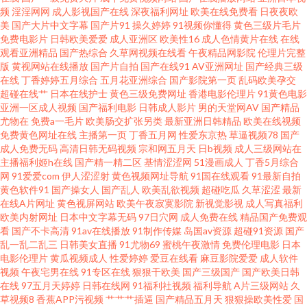
频
淫淫网网
成人影视国产在线
深夜福利网址
欧美在线免费看
日夜夜欧
尤物一区三区久久精品视频 亚洲视频在线日韩 国产亚洲一级在线 天天夜夜
美
国产大片中文字幕
国产片91
操久婷婷
91视频你懂得
黄色三级片毛片
免费电影片
日韩欧美爱爱
成人亚洲区
欧美性16
成人色情黄片在线
在线
观看亚洲精品
国产热综合
久草网视频在线看
午夜精品网影院
伦理片完整
成全视频在线观看高清动漫 欧美网站在线播放 中文字幕巨大的乳专区 国产在
版
黄视网站在线播放
国产片自拍
国产在线91
AV亚洲网址
国产经典三级
在线
丁香婷婷五月综合
五月花亚洲综合
国产影院第一页
乱码欧美孕交
线观看中文字幕 视频二区 白丝自慰在线 欧美精品亚洲精 怡红院网站 国内精
超碰在线艹
日本在线护士
黄色三级免费网址
香港电影伦理片
91黄色电影
亚洲一区成人视频
国产福利电影
日韩成人影片
男的天堂网AV
国产精品
尤物在
免费a一毛片
欧美肠交扩张另类
最新亚洲日韩精品
欧美在线视频
品自拍亚洲视频 网免费观看 成人A网 茄子ap 中字文幕不卡 韩国操逼在线 午
免费黄色网址在线
主播第一页
丁香五月网
性爱东京热
草逼视频78
国产
成人免费无码
高清日韩无码视频
宗和网五月天
日b视频
成人三级网站在
夜福利456 抖抈app免费 青丝影院免费看电视剧 中文自拍欧美影视 国产在线
主播福利姬h在线
国产精一精二区
基情涩涩网
51漫画成人
丁香5月综合
网
91爱爱com
伊人涩涩射
黄色视频网址导航
91国在线观看
91最新自拍
黄色软件91
国产操女人
国产乱人
欧美乱欲视频
超碰吃瓜
久草涩涩
最新
精品一区 色图福利社 草草影院日本 欧美在线观看黄页视频 最近免费韩国电
在线A片网址
黄色视屏网站
欧美午夜寂寞影院
新视觉影视
成人写真福利
欧美内射网址
日本中文字幕无码
97日穴网
成人免费在线
精品国产免费观
影高清版无吗 九九视频精品38在 亚洲日韩欧 国产毛卡片在线观看 天天想夜
看
国产不卡高清
91av在线播放
91制作传媒
岛国av资源
超碰91资源
国产
乱一乱二乱三
日韩美女直播
91尤物69
蜜桃午夜激情
免费伦理电影
日本
电影伦理片
黄瓜视频成人
性爱婷婷
爱豆在线看
麻豆影院爱爱
成人软件
夜撸 成人Aⅴ视频 欧美日韩在线视频看看 在线国产探花不卡 黑莲花攻略 五月
视频
午夜宅男在线
91专区在线
狠狠干欧美
国产三级国产
国产欧美日韩
在线
97五月天婷婷
日韩在线网
91福利社视频
福利导航
A片三级网站
久
天www 大陆精品偷拍一区二区 飘花网电影网 综合色伊人探花 九一网页版 想
草视频8
香蕉APP污视频
艹艹艹插逼
国产精品五月天
狠狠操欧美性爱
国