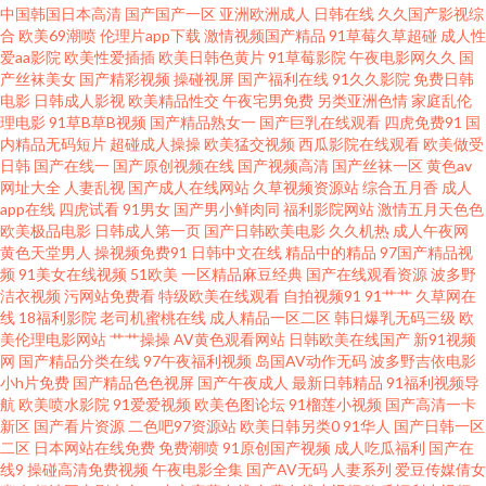
中国韩国日本高清
国产国产一区
亚洲欧洲成人
日韩在线
久久国产影视综
杰西 午夜福利在线不卡 电影网站免费下载 亚洲av色影院 国产精品va在线 日
合
欧美69潮喷
伦理片app下载
激情视频国产精品
91草莓久草超碰
成人性
爱aa影院
欧美性爱插插
欧美日韩色黄片
91草莓影院
午夜电影网久久
国
产丝袜美女
国产精彩视频
操碰视屏
国产福利在线
91久久影院
免费日韩
本欧美国产在线一区 91人妻爽 久久超碰97人人做人人爽 午夜日韩在线观看
电影
日韩成人影视
欧美精品性交
午夜宅男免费
另类亚洲色情
家庭乱伦
理电影
91草B草B视频
国产精品熟女一
国产巨乳在线观看
四虎免费91
国
浮力影院 欧美综合色wwww 中字文幕不卡 国产专区在线视频 日韩一进一出
内精品无码短片
超碰成人操操
欧美猛交视频
西瓜影院在线观看
欧美做受
日韩
国产在线一
国产原创视频在线
国产视频高清
国产丝袜一区
黄色av
网址大全
人妻乱视
国产成人在线网站
久草视频资源站
综合五月香
成人
免费试频 a级国产乱理论片 婷婷春色五月天 超碰免费在线播放 欧美色哟哟 在
app在线
四虎试看
91男女
国产男小鲜肉同
福利影院网站
激情五月天色色
欧美极品电影
日韩成人第一页
国产日韩欧美电影
久久机热
成人午夜网
线免费看片 国产香港明 日韩在线观看欧美尤物 97精品国 乱中年女人伦一区
黄色天堂男人
操视频免费91
日韩中文在线
精品中的精品
97国产精品视
频
91美女在线视频
51欧美
一区精品麻豆经典
国产在线观看资源
波多野
洁衣视频
污网站免费看
特级欧美在线观看
自拍视频91
91艹艹
久草网在
二区 亚洲精品日本 国产91在线播放 欧美亚洲色tv 中文字幕11页 国产专区免
线
18福利影院
老司机蜜桃在线
成人精品一区二区
韩日爆乳无码三级
欧
美伦理电影网站
艹艹操操
AV黄色观看网站
日韩欧美在线国产
新91视频
费资源网 爽灬爽灬爽灬毛及a 城人色TV 欧美日产国产精品日产 在线免费AV
网
国产精品分类在线
97午夜福利视频
岛国AV动作无码
波多野吉依电影
小h片免费
国产精品色色视屏
国产午夜成人
最新日韩精品
91福利视频导
航
欧美喷水影院
91爱爱视频
欧美色图论坛
91榴莲小视频
国产高清一卡
电话 国产午夜福利精品一 特发性震 超碰人人擦 欧美国产一区二区二区 一念
新区
国产看片资源
二色吧97资源站
欧美日韩另类0
91华人
国产日韩一区
二区
日本网站在线免费
免费潮喷
91原创国产视频
成人吃瓜福利
国产在
天堂免费观看 国产一区二区免费电影 手机在线观看免费 www夜夜 免费看的
线9
操碰高清免费视频
午夜电影全集
国产AV无码
人妻系列
爱豆传媒倩女