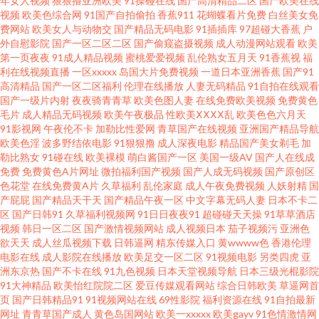
年女人视频
狠狠撸亚洲欧美
91操碰在线
国产高清精品二区
国产欧美在线
视频
欧美色综合网
91国产自拍偷拍
香蕉911
花蝴蝶看片免费
白丝美女免
午夜无码鲁丝片午精品 亚洲人成色77 国产精品免费露脸视频 日韩视频中文
费网站
欧美女人与动物交
国产精品无码电影
91插插库
97超碰大香蕉
户
外自慰影院
国产一区二区二区
国产偷窥盗摄视频
成人动漫网站观看
欧美
91只有精品 美女被爽c 亚洲国产日韩欧美精品 国产ts片网址 人成午夜大片免
第一页夜夜
91成人精品视频
蜜桃爱爱视频
乱伦熟女五月天
91香蕉视
福
利在线视频直播
一区xxxxx
岛国大片免费视频
一道日本亚洲香蕉
国产91
高清精品
国产一区二区福利
伦理在线播放
人妻无码精品
91自拍在线观看
费 99在线在线视频观看 老司机一区二区在线 一区二区日韩国产精 国產又粗
国产一级片内射
夜夜骑青青草
欧美色图人妻
在线免费欧美视频
免费黄色
毛片
成人精品无码视频
欧美午夜极品
性欧美ⅩⅩⅩⅩ乱
欧美色色六月天
又猛又爽又黄 视频91在线国产 97视频8 美日韩在线视频 亚洲精品尤物a 豆花
91影视网
午夜伦不卡
加勒比性爱网
青草国产在线视频
亚洲国产精品导航
欧美色淫
波多野结依电影
91狠狠撸
成人深夜电影
精品国产美女剃毛
加
勒比熟女
91碰在线
欧美裸模
萌白酱国产一区
美国一级AV
国产人在线成
成人社区 欧美丝袜足交 在线欧美日韩亚 国产在线拍揄自揄视频 色影无忌 97
免费
免费黄色A片网址
微拍福利国产视频
国产人成无码视频
国产原创区
色花堂
在线免费黄A片
久草福利
乱伦家庭
成人午夜免费视频
人妖射精
国
碰碰碰 精品呦呦呦 羞羞漫画网页在线观看 丁香8月大香蕉 日本午夜一区
产屁屁
国产精品天干天
国产精品午夜一区
中文字幕无码人妻
日本不卡二
区
国产日韩91
久草福利视频网
91日日夜夜91
超碰碰天天操
91草草酒店
视频
韩日一区二区
国产激情视频网站
成人视频日本
茄子视频污
亚洲色
18AV爱爱 韩国免费av大全 污导航黄 超碰在线免费公开 欧美的精品的视频 一
欲天天
成人丝瓜视频下载
日韩逼网
精东传媒入口
黄wwww色
香港伦理
电影在线
成人影院在线播放
欧美足交一区二区
91视频电影
另类四虎
亚
级婬片试看15分钟 国产亚洲福 日韩熟妇 97碰碰碰免费公开在线视频 狼人综
洲东京热
国产不卡在线
91九色视频
日本天堂视频导航
日本三级光棍影院
91大神精品
欧美怡红院院二区
爱豆传媒观看网站
综合日韩欧美
草逼网首
页
国产日韩精品91
91视频网站在线
69性影院
福利资源在线
91自拍最新
合伊人 校内网下载 川上优邻居在 人伦偷精品视频免下载 中文字幕在线希崎
网址
青青草国产成人
黄色岛国网站
欧美一xxxxx
欧美gayv
91色情激情网