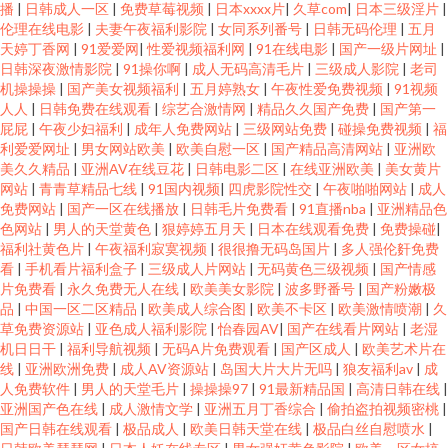
播
|
日韩成人一区
|
免费草莓视频
|
日本xxxx片
|
久草com
|
日本三级淫片
|
伦理在线电影
|
夫妻午夜福利影院
|
女同系列番号
|
日韩无码伦理
|
五月
天婷丁香网
|
91爱爱网
|
性爱视频福利网
|
91在线电影
|
国产一级片网址
|
日韩深夜激情影院
|
91操你啊
|
成人无码高清毛片
|
三级成人影院
|
老司
机操操操
|
国产美女视频福利
|
五月婷熟女
|
午夜性爱免费视频
|
91视频
人人
|
日韩免费在线观看
|
综艺合激情网
|
精品久久国产免费
|
国产第一
屁屁
|
午夜少妇福利
|
成年人免费网站
|
三级网站免费
|
碰操免费视频
|
福
利爱爱网址
|
男女网站欧美
|
欧美自慰一区
|
国产精品高清网站
|
亚洲欧
美久久精品
|
亚洲AV在线豆花
|
日韩电影二区
|
在线亚洲欧美
|
美女黄片
网站
|
青青草精品七线
|
91国内视频
|
四虎影院性交
|
午夜啪啪网站
|
成人
免费网站
|
国产一区在线播放
|
日韩毛片免费看
|
91直播nba
|
亚洲精品色
色网站
|
男人的天堂黄色
|
狠婷婷五月天
|
日本在线观看免费
|
免费操碰
|
福利社黄色片
|
午夜福利寂寞视频
|
很很撸无码岛国片
|
多人强伦姧免费
看
|
手机看片福利盒子
|
三级成人片网站
|
无码黄色三级视频
|
国产情感
片免费看
|
永久免费无人在线
|
欧美美女影院
|
波多野番号
|
国产粉嫩极
品
|
中国一区二区精品
|
欧美成人综合图
|
欧美不卡区
|
欧美激情喷潮
|
久
草免费资源站
|
亚色成人福利影院
|
怡春园AV
|
国产在线看片网站
|
老湿
机日日干
|
福利导航视频
|
无码A片免费观看
|
国产区成人
|
欧美艺术片在
线
|
亚洲欧洲免费
|
成人AV资源站
|
岛国大片大片无吗
|
狼友福利av
|
成
人免费软件
|
男人的天堂毛片
|
操操操97
|
91最新精品国
|
高清日韩在线
|
亚洲国产色在线
|
成人激情文学
|
亚洲五月丁香综合
|
偷拍盗拍视频密桃
|
国产日韩在线观看
|
极品成人
|
欧美日韩天堂在线
|
极品白丝自慰喷水
|