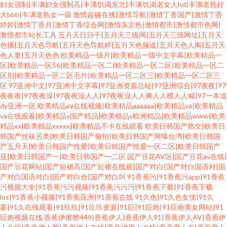
妇女强制|丰满妇女强制高|丰满饥渴东北|丰满饥渴老女人hd|丰满老熟好
大bbb|丰满老熟女一级
激情超碰在线|激情导航|激情丁香国产|激情丁香
婷婷|激情丁香月|激情丁香综合网|激情东京热|激情都市|激情都市色网|
激情都市站长工具
五月天日日干|五月天三级网|五月天三级网址|五月天
色播|五月天色导航|五月天色导航婷|五月天色频道|五月天色人阁|五月天
色人妻|五月天色色
欧美精品一级片|欧美精品一级中文字幕|欧美精品一
区|欧美精品一区56|欧美精品一区二|欧美精品一区二区|欧美精品一区二
区别|欧美精品一区二区毛片|欧美精品一区二区三|欧美精品一区二区三
区
97亚洲中文|97亚洲中文字幕|97亚洲资源总站|97亚洲综合|97夜夜|97
夜夜夜|97夜夜澡|97夜夜澡人人|97夜夜澡人人爽人人模人人喊|97一本道
dy亚洲一区
欧美精品aⅴ在线视频|欧美精品aaaaaa|欧美精品va|欧美精品
va在线观看|欧美精品v国产精品|欧美精品v欧洲精品|欧美精品www|欧美
精品xx|欧美精品xxxxx|欧美精品不卡在线观看
欧美日韩国产熟女|欧美日
韩国产丝袜另类|欧美日韩国产偷拍|欧美日韩国产网曝台湾|欧美日韩国
产五月天|欧美日韩国产性爱|欧美日韩国产性爱一区二区|欧美日韩国产
亚|欧美日韩国产一|欧美日韩国产一二区
国产豆花AV区|国产豆花av在线|
国产豆花网站|国产短裙高|国产短裙在线观|国产对白|国产对白国语对|国
产对白国语对白|国产对白合|国产对白叫
91香蕉污|91香蕉污app|91香蕉
污视频大全|91香蕉污污视频|91香蕉污污污|91香蕉下载|91香蕉下载
ios|91香蕉小视频|91香蕉亚洲|91香蕉在线
91久色|91久色女优|91久
要|91久在线观看|91玖玖|91玖玖资源|91巨|91巨炮|91巨炮美女网站|91
巨炮视频在线
香蕉伊擦擦449|香蕉伊人|香蕉伊人91|香蕉伊人AV|香蕉伊