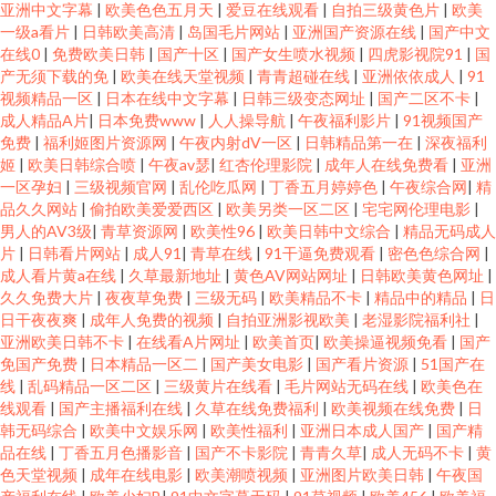
亚洲中文字幕
|
欧美色色五月天
|
爱豆在线观看
|
自拍三级黄色片
|
欧美
一级a看片
|
日韩欧美高清
|
岛国毛片网站
|
亚洲国产资源在线
|
国产中文
在线0
|
免费欧美日韩
|
国产十区
|
国产女生喷水视频
|
四虎影视院91
|
国
产无须下载的免
|
欧美在线天堂视频
|
青青超碰在线
|
亚洲依依成人
|
91
视频精品一区
|
日本在线中文字幕
|
日韩三级变态网址
|
国产二区不卡
|
成人精品A片
|
日本免费www
|
人人操导航
|
午夜福利影片
|
91视频国产
免费
|
福利姬图片资源网
|
午夜内射dV一区
|
日韩精品第一在
|
深夜福利
姬
|
欧美日韩综合喷
|
午夜av瑟
|
红杏伦理影院
|
成年人在线免费看
|
亚洲
一区孕妇
|
三级视频官网
|
乱伦吃瓜网
|
丁香五月婷婷色
|
午夜综合网
|
精
品久久网站
|
偷拍欧美爱爱西区
|
欧美另类一区二区
|
宅宅网伦理电影
|
男人的AV3级
|
青草资源网
|
欧美性96
|
欧美日韩中文综合
|
精品无码成人
片
|
日韩看片网站
|
成人91
|
青草在线
|
91干逼免费观看
|
密色色综合网
|
成人看片黄a在线
|
久草最新地址
|
黄色AV网站网址
|
日韩欧美黄色网址
|
久久免费大片
|
夜夜草免费
|
三级无码
|
欧美精品不卡
|
精品中的精品
|
日
日干夜夜爽
|
成年人免费的视频
|
自拍亚洲影视欧美
|
老湿影院福利社
|
亚洲欧美日韩不卡
|
在线看A片网址
|
欧美首页
|
欧美操逼视频免看
|
国产
免国产免费
|
日本精品一区二
|
国产美女电影
|
国产看片资源
|
51国产在
线
|
乱码精品一区二区
|
三级黄片在线看
|
毛片网站无码在线
|
欧美色在
线观看
|
国产主播福利在线
|
久草在线免费福利
|
欧美视频在线免费
|
日
韩无码综合
|
欧美中文娱乐网
|
欧美性福利
|
亚洲日本成人国产
|
国产精
品在线
|
丁香五月色播影音
|
国产不卡影院
|
青青久草
|
成人无码不卡
|
黄
色天堂视频
|
成年在线电影
|
欧美潮喷视频
|
亚洲图片欧美日韩
|
午夜国