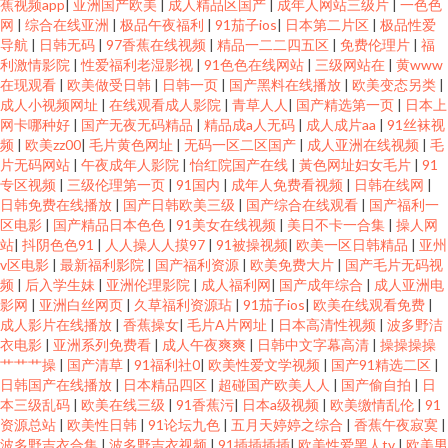
蕉视频app
|
亚洲国产欧美
|
成人精品区国产
|
成年人网站三级片
|
一色色
网
|
综合在线亚洲
|
极品午夜福利
|
91茄子ios
|
日本第二片区
|
极品性爱
导航
|
日韩无码
|
97香蕉在线视频
|
精品一二二四五区
|
免费伦理片
|
福
利激情影院
|
性爱福利老湿影视
|
91色色在线网站
|
三级网站在
|
黄www
在现观看
|
欧美做受日韩
|
日韩一页
|
国产黑料在线播放
|
欧美变态另类
|
成人小视频网址
|
在线观看成人影院
|
青草人人
|
国产精选第一页
|
日本上
网卡哪种好
|
国产无夜无码精品
|
精品成a人无码
|
成人成片aa
|
91丝袜视
频
|
欧美zz00
|
毛片黄色网址
|
无码一区二区国产
|
成人亚洲在线视频
|
毛
片无码网站
|
午夜成年人影院
|
怡红院国产在线
|
黃色网址妇女毛片
|
91
专区视频
|
三级伦理第一页
|
91国内
|
成年人免费看视频
|
日韩在线网
|
日韩免费在线播放
|
国产日韩欧美三级
|
国产综合在线观看
|
国产福利一
区电影
|
国产精品日本色色
|
91美女在线视频
|
美日不卡一合集
|
操人网
站
|
抖阴色色91
|
人人操人人摸97
|
91被操视频
|
欧美一区日韩精品
|
亚州
v区电影
|
最新福利影院
|
国产福利资源
|
欧美免费大片
|
国产毛片无码视
频
|
后入学生妹
|
亚洲伦理影院
|
成人福利网
|
国产成年综合
|
成人亚洲电
影网
|
亚洲白丝网页
|
久草福利资源玷
|
91茄子ios
|
欧美在线观看免费
|
成人影片在线播放
|
香蕉操女
|
毛片A片网址
|
日本高清性视频
|
波多野洁
衣电影
|
亚洲系列免费看
|
成人午夜爽爽
|
日韩中文字幕高清
|
操操操操
艹艹艹操
|
国产清草
|
91福利社0
|
欧美性爱文学视频
|
国产91精选二区
|
日韩国产在线播放
|
日本精品四区
|
超碰国产欧美人人
|
国产偷自拍
|
日
本三级乱码
|
欧美在线三级
|
91香蕉污
|
日本a级视频
|
欧美缴情乱伦
|
91
资源总站
|
欧美性日韩
|
91论坛九色
|
五月天婷婷之综合
|
香蕉午夜寂寞
|
波多野吉衣合集
|
波多野吉衣视频
|
91插插插插
|
欧美性爱黑人tv
|
欧美男