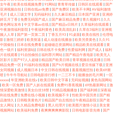
女午夜
|
欧美在线视频免费
|
91网站
|
青青草传媒
|
日韩区在线观看
|
国产
亚洲视频自拍
|
日韩在线aⅴ免费
|
国产免费区
|
欧美不卡网
|
AV福利激情
毛片
|
成人三级文学
|
无码福利社
|
久久麻豆精品
|
日本国产亚洲
|
亚洲婷
婷五月丁香
|
免费无码国产成人
|
国产麻豆精品免费
|
青久视频91
|
久久
黄色网址发布
|
中文字幕av在线
|
国产精品v日韩片
|
久草福利在线观看
|
午夜激情福利影院
|
午夜福利黄色
|
欧美高清乱妇
|
久草在3福利
|
亚洲视
频人人草
|
国产第一页第二页
|
丁香五月93
|
91桌面
|
欧美在线性
|
伦理电
影
|
激情三婷婷
|
欧美抠逼
|
成人动漫在线播放
|
欧美另类黄色
|
久久91
中国偷拍
|
日本在线免费看
|
超碰碰总资源网站
|
精品欧美在线观看
|
黄
色一级片
|
福利资源站
|
日韩在线不卡免费
|
性爱福利网
|
国产成人
|
福利
片在线观看
|
91自拍偷拍
|
福利荐片网站
|
国产精品午夜电影
|
欧美无人
区影片
|
国产97人人超碰
|
精品国产欧美日韩
|
青草视频在线直播
|
日韩
精品免费一区
|
91福利在线视频
|
国产h片视频在线
|
爱豆传媒下载
|
亚洲
女同视频
|
成人视频日本
|
中文日韩在线视频
|
羞羞视频怼拍
|
欧美69潮
喷
|
牛牛牛导航站
|
日韩电影排行榜
|
一二三不卡
|
能播放的毛片网
|
一区
xxxxx
|
年亚洲欧美在线v
|
欧美日韩中文字幕
|
无码短视频
|
黄色岛国网站
|
欧美一区免费
|
国产人妖在线观看
|
免费91香蕉视频
|
69热最新网址
|
激
情深爱欧美激情
|
美女白丝18禁
|
91精品视频播放
|
国产福利精
|
深夜福
利在线免费
|
免费在线小视频
|
欧美视频不卡
|
性欧美中国另类
|
国产精
品激情久
|
日韩殴美黄色片
|
精品国产自左线拍
|
午夜精品影院
|
国产老
女人网址
|
久久精品免费电影
|
黑人伦理片
|
欧美图片激情小说
|
美女黄
视频网站
|
欧美福利免费
|
夜爽爽爽爽爽影院
|
日韩电影影音先锋
|
国产