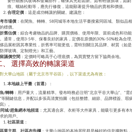
要仔細擦拭玻璃和金屬部件，確保其光彩如新。如有輕微損壞，如劃
痕、螺絲松動等，應先行修復，這能顯著提升物品的賣相和價值。
合理定價
：這是成功轉讓的關鍵。建議您：
考市場價
：在閑魚、轉轉、58同城等本地生活平臺搜索同區域、類似品
的標價。
折舊估價
：綜合考慮物品的品牌、購買價格、使用年限、當前成色和功能
。通常，使用3-5年、保養良好的家具，定價在原價的30%-50%較為合理
侈品展柜因其專業性，折舊率可能更低，需特別關注其品牌、材質（如是
防彈玻璃、定制燈光）和工藝。
留議價空間
：定價時可略高于心理底價，為買賣雙方留下協商余地。
二、 選擇高效的轉讓渠道
對大華山地區（屬于北京市平谷區），以下渠道尤為有效：
本地線上平臺（首選）
：
魚/轉轉
：用戶量大，流量精準。發布時務必注明“北京平谷大華山”、“需
”等關鍵信息，并配以多張高清實拍圖（包括整體、細節、品牌標簽、瑕
寫）。
8同城/趕集網本地頻道
：尤其適合床、衣柜等大件家具，能吸引更多有本
求的用戶。
社區渠道
：
區業主群、社區布告欄
：大華山地區的本地居民群是極好的信息擴散點，