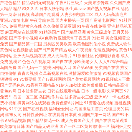
产绝色精品
精品孕妇无码视频
午夜A片三级片
天美果冻传媒
久久国产成
人精品
精品93久久久
日本人妖射精
学生妹avav
国产熟女视频在线
乱伦
要导航 日韩a优精 91最新网址92福利网 免费激情片 一二三四 国产香线蕉 韩
第一页
韩日视频
高清国产剧观看
人妻少妇视频二区
成人无码高清毛片
亚洲av激情电影
午夜导航在线
国内主播第一页
国产高清电影网址
91社区
日专区 伪娘ts网站 丰满少妇被猛烈进出69影院 日本高清乱 91探花国 另类av
论坛
免费网站黄色在线
久久偷拍高清亚洲
91午夜在线免费
亚洲精品第五
页
麻豆网站在线观看
91精选国产
国产精品亚洲
黄色三级成年
五月天婷
婷爱
国产不卡小视频
AV色哟哟
亚洲天堂丁香五月
91社网
美女视频黄全
网站 亚洲人精品亚洲人成在线 国产美女被 日韩在线在 AV导航网址 女人夜色
免费
国产精品第一页国
另类区另类欧美
欧美色图乱伦小说
免费成人软件
黄色网址视频播放
国产日产美产精品
成人午夜视频
伦理视频网站
黄色18
一卡二卡三卡免费 国产日韩欧美另类在线 手机看片玖玖草 磁力天堂 日本啪
禁网站
亚洲无码视频在线
成人无码看片
91原创社区
伦理电影香港
成人
免费
蜜桃91色色
A片视频网
国产自在线
操欧美老女人
人人97综合精品
岛国免费
国产无码一二
蜜桃tv网站入口
国产第66页
另类国产在线
熟女
啪视频 97色导航 麻豆mv 一区二区精品视频日本 国产一线天精品视频 天天干
自拍偷拍
青青久视频
久草新视频在线
激情深爱欧美激情
91视频官网国产
狠狠操-91
91我要操
国产ts视频网站
国产美女视频网站
91视频成人下载
人操 成人Aⅴ视频 欧美色综合网 正在看中文字幕强 韩国三级在线观看久 现在
国产无码色色
91香蕉亚洲精品
91伊人加勒比
欧美狠狠插
日韩精品高清
黄色av网
日本波多野吉衣
日韩在线观看精品
日本一级电影
久草网页
97
免费艹
岛国一区二区
岛国动作片在
波多野吉衣三级
亚洲AV一卡
在线免
自在拍 欧美成人A区 豆花视频制服资源 香蕉视颁 隔壁老王国产在线精品 青青
费小视频
搞黄网站在线观看
免费色情A片网扯
91资源在线视频
蜜桃视频
网站
91中文
国产在线视频
福利爱爱网址
岛国搬运工首页
伦理朋友的妈
草91视频 91草碰 美女打炮网站 亚洲一区二区影院 国产专区不卡 婷婷永久免
妈
丝袜女同
日韩性爱网址
在线观看日本黄
亚洲国产第一网站
国产99不
卡
66精品视频
国产精品探花一区
成人免费国产大片
国产在线网址观看
欧美激情日韩
国产精品无码亚洲
国产一区二区黄片
喷潮一区
福利姬足交
费 磁力链bt磁力天堂 欧美一区二区三区在线 91精品9 看片a免费 亚洲女被 国