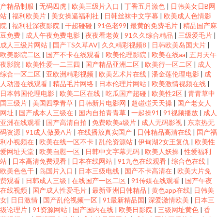
产精品制服
|
无码四虎
|
欧美三级片入口
|
丁香五月激色
|
日韩美女日B网
站
|
福利欧美片
|
美女操逼福利社
|
日韩丝袜中文字幕
|
欧美成人色情影
院
|
福利社深夜影院
|
干超碰碰
|
91色老99
|
最黄的免费毛片
|
精品国产麻
豆免费
|
成人午夜免费电影
|
夜夜看老黄
|
91久久综合精品
|
三级爱毛片
|
成人三级片网站
|
国产TS久草AV
|
久久精彩视频8
|
日韩欧美岛国大片
|
欧美影院二区
|
国产不卡在线观看
|
欧美伦理影院
|
欧美在线aa
|
五月天午
夜影院
|
欧美性爱一二三四
|
国产精品亚洲二区
|
欧美行一区二区
|
成人
综合一区二区
|
亚欧洲精彩视频
|
欧美艺术片在线
|
潘金莲伦理电影
|
成
人动漫在线观看
|
精品毛片网络
|
日本伦理片网站
|
欧美激情视频在线
|
日本韩国伦理电影
|
欧美二区在线
|
吃瓜国产超碰
|
欧美性2区
|
青青草中
国三级片
|
美国四季青草
|
日韩新片电影网
|
超碰碰天天操
|
国产老女人
网址
|
国产成本人三级在
|
国内自拍青青草
|
一起操91
|
91视频播放
|
成人
亚洲在线观看
|
国产高清自拍
|
免费欧美a级片
|
成人无码影视
|
东京热无
码资源
|
91成人做爰A片
|
在线播放真实国产
|
日韩精品高清在线
|
国产福
利小视频在
|
欧美在线一区不卡
|
乱伦资源站
|
伊甸湖2女王复仇
|
欧美性
爱网址天堂
|
欧美自慰一区
|
日韩中文字幕无码
|
欧美人妖操
|
性爱福利
站
|
日本高清免费观看
|
日本在线网站
|
91九色在线观看
|
综合色在线
|
欧美色色干
|
岛国片入口
|
日本三级电线
|
国产不卡高清在
|
欧美大片免
费观看
|
日韩成人三级
|
在线国产一区二区
|
91传媒在线观看
|
国产午夜
在线视频
|
国产成人性爱毛片
|
最新亚洲日韩精品
|
黄色app在线
|
日韩美
女
|
日日激情
|
国产乱伦视频一区
|
91最新精品国
|
深爱激情欧美
|
日本三
级论理片
|
91资源网站
|
国产国内在线
|
欧美日影院
|
三级网址黄色
|
香