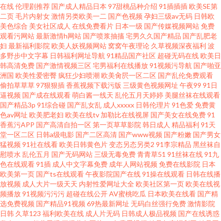
在线
伦理剧推荐
国产成人精品日本
97甜桃品种介绍
91插插插
欧美SE第
二页
毛片内射女
激情另类欧美一二
国产色视频
孕妇三级av无码
日韩欧
品一区 www9久热 欧美激情小说另类 宅女福利导航 精品二四区 迅雷磁力搜
美色综合
美女社区成人
在线免费看片
日本一级
国产传媒视频网站
免费
观看污网站
最新激情h网站
国产喷浆抽搐
宅男久久国产精品
国产乱肥老
索 亚洲色婷婷一区二区三区 国产婷婷 五月天成年网 东京热色色视频 日韩伦
妇
最新福利影院
欧美人妖视频网站
窝窝午夜理论
久草视频深夜福利
波
多野步中文字幕
日韩福利网址导航
91精品国产社区
超碰无码在线
欧美日
韩高清免费
国产激情视频三区
宅男福利在线播放
91视频污导航
国产啪亚
理在线 av中文字幕日韩电影天堂av 欧美高清在线观看乱妇 国产va在线视频
洲国
欧美性爱密臀
疯狂少妇喷潮
欧美肏屄一区二区
国产乱伦免费观看
偷拍草草草
97狠狠插
香蕉视频下载污版
三级黄色视频网址
午夜99
91日
色图社区 日本不卡一区 精品综合久 亚洲色图28 国产一区视频在 婷婷无码下
逼视频
国产成在线观看
萌白酱一线天
乱伦五月天婷婷
美腿丝袜在线观看
国产精品3p
91综合碰
国产乱女乱
成人xxxxx
日韩伦理片
91色爱
免费黄
色av网址
欧美肥老妇
欧美在线tv
加勒比在线视屏
国产美女在线免费
91
载 成人在线ab 全网免费电影网站 91免费国产高 伦理片午夜在线视频 怡红院
香蕉污APP
国产高清自拍一区
第一页草草影院
韩日成人
精品福利
91天
堂一区二区
日韩a级电影
国产二区高清
国产www视频
国产粉嫩
国产男女
网站 国产在线色五月 羞羞视频 国产精品艹 日韩亚洲成人电影 www四虎 欧美
猛视频
91社在线看
欧美日韩黄色片
变态另态另类2
91李宗精品
黑丝袜自
慰喷水
乱伦五月
国产无码网站
三级无毒免费
青青草51
91丝袜在线
91九
色在线观看
91插
成人中文字幕免费
成年人网站视频
免费在线影院
日本
亚洲性爱综合 最新热播电影电视剧 玖玖av资源 亚洲色中文字幕在线
欧美第一页
国产ts在线观看
午夜影院国产在线
91操在线观看
日韩在线播
放视频
成人大片一级天天
内射性爱网址大全
欧美社区第一页
欧美在线视
频播放
91视频污污污
超碰在线公开
AV蜜桃吃瓜
日本欧美在线看
国产精
选免费视频
国产精品91视频
69热最新网址
无码白丝强行免费
激情影院
日韩
久草123
福利欧美在线
成人片无码
日韩成人极品视频
国产在线诱惑