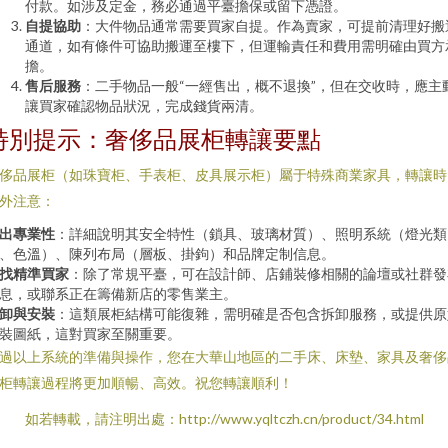
付款。如涉及定金，務必通過平臺擔保或留下憑證。
自提協助
：大件物品通常需要買家自提。作為賣家，可提前清理好搬
通道，如有條件可協助搬運至樓下，但運輸責任和費用需明確由買方
擔。
售后服務
：二手物品一般“一經售出，概不退換”，但在交收時，應主
讓買家確認物品狀況，完成錢貨兩清。
特別提示：奢侈品展柜轉讓要點
侈品展柜（如珠寶柜、手表柜、皮具展示柜）屬于特殊商業家具，轉讓時
外注意：
出專業性
：詳細說明其安全特性（鎖具、玻璃材質）、照明系統（燈光類
、色溫）、陳列布局（層板、掛鉤）和品牌定制信息。
找精準買家
：除了常規平臺，可在設計師、店鋪裝修相關的論壇或社群發
息，或聯系正在籌備新店的零售業主。
卸與安裝
：這類展柜結構可能復雜，需明確是否包含拆卸服務，或提供原
裝圖紙，這對買家至關重要。
過以上系統的準備與操作，您在大華山地區的二手床、床墊、家具及奢侈
柜轉讓過程將更加順暢、高效。祝您轉讓順利！
如若轉載，請注明出處：http://www.yqltczh.cn/product/34.html