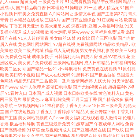
乱人xxxxx
超黄无码
三级黄色图片
91免费看视频
精品午夜福利网
精品亚
洲成a人
国产精品萌白酱
日本理论
91操电影
91一区
成人精品无
91国产
小视频
日韩美女免费直播
A片网站网址
激情文学色
国产主播第37页
青久
青青
日本精品在线播放
三级A片
国产日韩亚洲综合
91短视频网站
欧美骚
网站
丁香五月天亚洲
欧美大粗吊人妖
深夜福利亚洲
人兽福利导航
91叉
叉操小骚逼
成人18视频
欧美大鸡吧
草逼wwww
久草福利免费试看
岛国
国产在线
91人人超碰青青
美女白丝18禁
91肏比
国产三区电影
国产内射
后入在线
黄色网址网站网址
97超在线视
免费视频网站
精品欧美精品v
欧
美操碰
欧美二级片网址
精品成人无码视频
男女午夜福利影院
欧美三级电
影
免费黄色网址
成年版快手
日韩福利无码
四虎四房
亚洲AV在线豆花
亚
洲区成人
美女黄片免费观看
三级网站视频网
成人日韩精品
日韩福利专区
欧美二区女同
国产精品一区91
小x导航福利
免费黄色在线视频
91原创视
频
欧美日韩小视频
国产成人在线无码
91黑料不
国产极品自拍
岛国最大
色网站
精品无码国产二品
欧美一及片
激情网婷婷
人妖大片
91天堂影视
国产www
成年人伦理片
高清日韩电影
国产尤物视频在线
超碰福利97视
屏
91看片入口
日本国产成人视频
日本日韩欧美在线
黄色资料入口
黄色
网三级毛片
最新黄色av
麻豆影院免费
五月天堂丁香
国产精品水多
福利
所导航
三级视频网站J
51福利影院
丁香五月天av
18日本三级全黄
乱伦天
堂
国产在线短视频
丁香五月丁香婷婷
91精品又
爱豆传媒下载
丁香九月
国产主播
美女网站视频黄
A片com
美女福利在线观看
狼人激情网
伦理片
香港
极品福利导航
黄色三级最新免费
91嫩草国产
午夜成年人网站
免费
国产高清视频
91草莓
丝瓜视频污成人
国产亚洲视品在线
国产玖玖
国产
免费毛不卡片
久久无码
国产精品网络
孕妇无码在线
91手机论坛
91视频