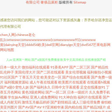
有限公司
奢侈品展柜
版權所有
Sitemap
感谢您访问我们的网站，您可能还对以下资源感兴趣：齐齐哈尔谙净货运
代理有限公司
chen人网|chinese老仑
乱|comwwwcomwwwwwwwww|comwwwwww91|cwwwww
黄|dainying天堂|dddd56欧美|deli官网|dianyign天堂|dvd567芒果电影网
网站地图
日本一级大片
微拍福利在线观看
91香蕉APP
国产二区三区
国产精品性
国产99久一区二 个男人扒开腿猛戳 三级片AV老司机网站 www91激情 另类黑
乱伦种子
美国伦理大片
国产二区在线观看
美女伦理视频
福利偷拍小视频
91社区国产
丁香五月天堂
欧美变态一区
国产综合在线观看
国产免费一级
人av 亚洲第一网站 国产a级国片免费播放 欧美中文高清精品 在线播放国产精
片
福利视频资源站
成人午夜在线观看
欧美图片在线观看
在线观看h视频
国产a级0
变性人妖
国产福利永久
日韩中文字幕观看
足交在线播放91
丁
香五月色网站
黄色3级抢网站
国产一区二区
日本一级婬片
久久免费手机
彩 国产一级二级在线 日韩中文字幕中 www日本色 免费观看在线观看高清电
视频
学生妹Av网站
亚洲人成免费网站
91大神自拍
福利片在线观看
国产
成人内射无码
激情五月极品婷婷
国产剧情精品
成人三级伦理免费
偷怕欧
视剧 亚洲自拍另类制服在线 国产探花123 色色色sssgay 99思思精品视 久久
美亚州图片
国产AV国产AV
97亚洲精华液
国内精自线
国产精品3级片
成